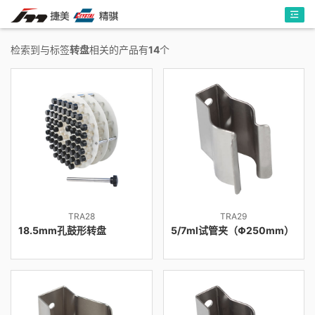
检索到与标签
转盘
相关的产品有
14
个
TRA28
TRA29
18.5mm孔鼓形转盘
5/7ml试管夹（Φ250mm）