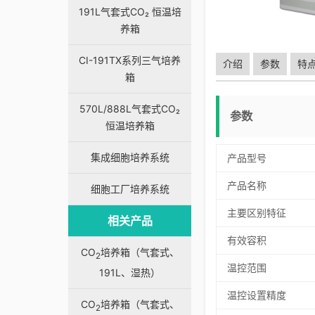
191L气套式CO₂ 恒温培
养箱
CI-191TX系列三气培养
介绍
参数
特
箱
570L/888L气套式CO₂
参数
恒温培养箱
集成细胞培养系统
产品型号
产品名称
细胞工厂培养系统
主要区别特征
相关产品
有效容积
CO
培养箱（气套式、
2
温控范围
191L、湿热）
温控设置精度
CO
培养箱（气套式、
2