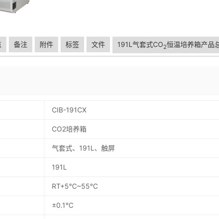
点
备注
附件
标签
文件
191L气套式CO
恒温培养箱产品
2
CIB-191CX
CO2培养箱
气套式、191L、触屏
191L
RT+5℃~55℃
±0.1℃