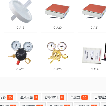
CIA15
CIA20
CIA21
CIA23
CIA25
CIA19
培养
湿热灭菌
容积191L
气套式
自然增
20
9
8
20