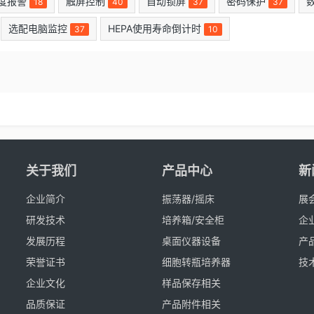
度报警
触屏控制
自动锁屏
密码保护
18
40
37
37
选配电脑监控
HEPA使用寿命倒计时
37
10
关于我们
产品中心
新
企业简介
振荡器/摇床
展
研发技术
培养箱/安全柜
企
发展历程
桌面仪器设备
产
荣誉证书
细胞转瓶培养器
技
企业文化
样品保存相关
品质保证
产品附件相关