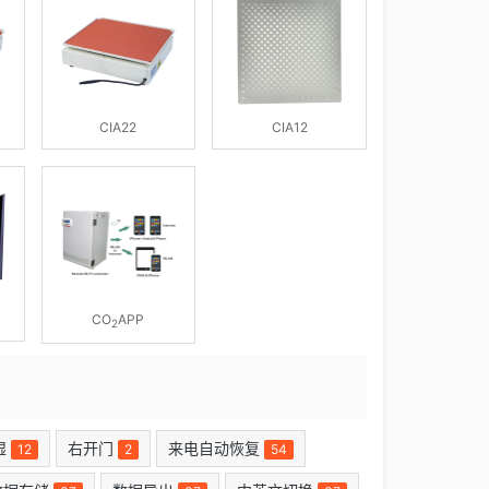
CIA22
CIA12
CO
APP
2
湿
右开门
来电自动恢复
12
2
54