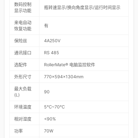
数码控制
瓶转速显示/换向角度显示/运行时间显示
显示功能
来电自动
有
恢复功能
保险丝
4A250V
通讯接口
RS 485
选配件
RollerMate® 电脑监控软件
外形尺寸
770×594×1304mm
最大负载
90
(L)
环境温度
5℃~70℃
相对湿度
<90%
功率
70W