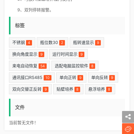
9、双列停转报警。
标签
不锈钢
瓶位数30
瓶转速显示
4
2
9
换向角度显示
运行时间显示
9
9
来电自动恢复
选配电脑监控软件
54
8
通讯接口RS485
单向正转
单向反转
10
9
9
双向交替正反转
贴壁培养
悬浮培养
9
8
8
文件
当前暂无文件！