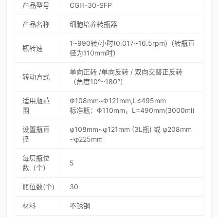
产品型号
CGⅢ-30-SFP
产品名称
细胞培养转瓶器
1~990转/小时(0.017
~16.5rpm
)（转瓶直
瓶转速
径为110mm时）
单向正转 /单向反转 / 双向交替正反转
转动方式
（角度10°~180°）
适用瓶范
Φ108mm~Φ121mm,L≤495mm
围
标准瓶：Φ110mm，L=490mm(3000ml)
设置瓶直
φ108mm~φ121mm (3L瓶) 或 φ208mm
径
~φ225mm
每层瓶位
5
数（个）
瓶位数(个)
30
材料
不锈钢