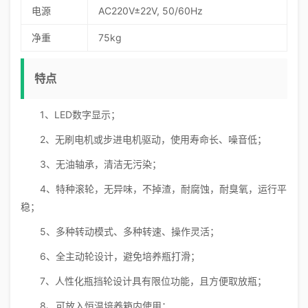
电源
AC220V±22V, 50/60Hz
净重
75kg
特点
1、LED数字显示；
2、无刷电机或步进电机驱动，使用寿命长、噪音低；
3、无油轴承，清洁无污染；
4、特种滚轮，无异味，不掉渣，耐腐蚀，耐臭氧，运行平
稳；
5、多种转动模式、多种转速、操作灵活；
6、全主动轮设计，避免培养瓶打滑；
7、人性化瓶挡轮设计具有限位功能，且方便取放瓶；
8、可放入恒温培养箱内使用；