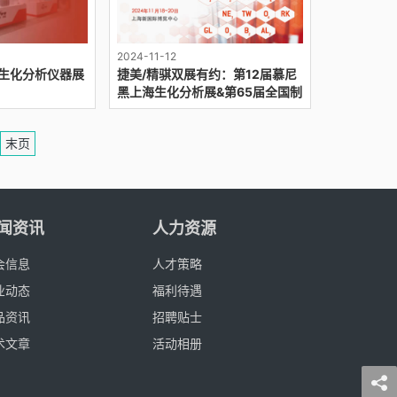
2024-11-12
黑生化分析仪器展
捷美/精骐双展有约：第12届慕尼
黑上海生化分析展&第65届全国制
药机械博览会
末页
闻资讯
人力资源
会信息
人才策略
业动态
福利待遇
品资讯
招聘贴士
术文章
活动相册