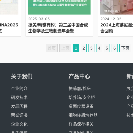
2025-03-05
2024-12-02
NA2025
捷美/精骐有约：第三届中国合成
2024上海慕尼
览
生物学及生物制造年会暨
会回顾
BioMade China中国生物制造产
业博览会
首页
上页
1
2
3
4
5
6
下页
关于我们
产品中心
新
企业简介
振荡器/摇床
展
研发技术
培养箱/安全柜
企
发展历程
桌面仪器设备
产
荣誉证书
细胞转瓶培养器
技
企业文化
样品保存相关
品质保证
产品附件相关