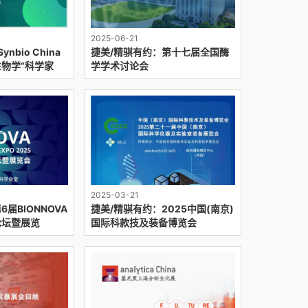
2025-06-21
nbio China
捷美/精骐有约：第十七届全国酶
物学“科学家
学学术讨论会
”博览会
2025-03-21
届BIONNOVA
捷美/精骐有约：2025中国(南京)
论坛暨展览
国际科款技及装备博览会
张江科学会堂！
(CESEE)