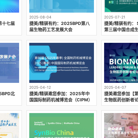
2025-08-04
2025-07-21
第十七届
捷美/精骐有约：2025BPD第八
捷美/精骐有约： Sy
届生物药工艺发展大会
第三届中国合成生
+企业家+投资家
2025-04-12
2025-04-07
5BPD北
捷美/精骐邀您参加：2025年中
捷美邀您参加【第6
！
国国际制药机械博览会（CIPM）
生物医药创新者
春季展
会】，相约上海